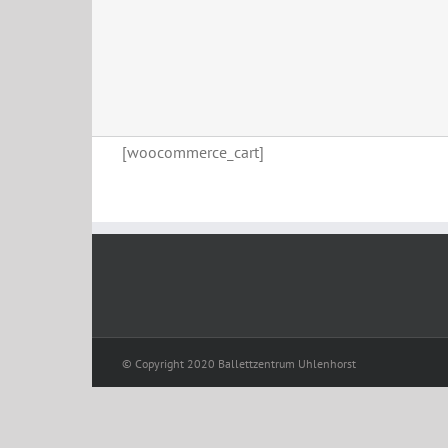
[woocommerce_cart]
© Copyright 2020 Ballettzentrum Uhlenhorst