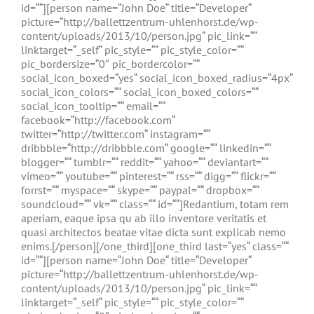
id=““][person name=“John Doe“ title=“Developer“
picture=“http://ballettzentrum-uhlenhorst.de/wp-
content/uploads/2013/10/person.jpg“ pic_link=““
linktarget=“_self“ pic_style=““ pic_style_color=““
pic_bordersize=“0″ pic_bordercolor=““
social_icon_boxed=“yes“ social_icon_boxed_radius=“4px“
social_icon_colors=““ social_icon_boxed_colors=““
social_icon_tooltip=““ email=““
facebook=“http://facebook.com“
twitter=“http://twitter.com“ instagram=““
dribbble=“http://dribbble.com“ google=““ linkedin=““
blogger=““ tumblr=““ reddit=““ yahoo=““ deviantart=““
vimeo=““ youtube=““ pinterest=““ rss=““ digg=““ flickr=““
forrst=““ myspace=““ skype=““ paypal=““ dropbox=““
soundcloud=““ vk=““ class=““ id=““]Redantium, totam rem
aperiam, eaque ipsa qu ab illo inventore veritatis et
quasi architectos beatae vitae dicta sunt explicab nemo
enims.[/person][/one_third][one_third last=“yes“ class=““
id=““][person name=“John Doe“ title=“Developer“
picture=“http://ballettzentrum-uhlenhorst.de/wp-
content/uploads/2013/10/person.jpg“ pic_link=““
linktarget=“_self“ pic_style=““ pic_style_color=““