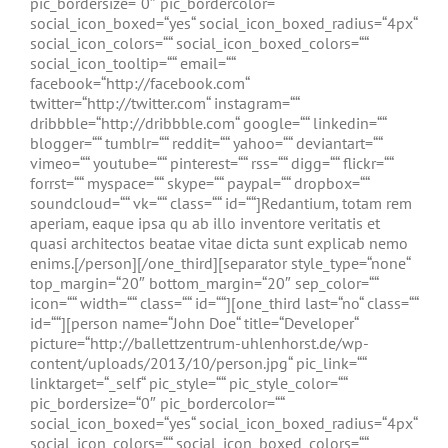
pic_bordersize=“0″ pic_bordercolor=““
social_icon_boxed=“yes“ social_icon_boxed_radius=“4px“
social_icon_colors=““ social_icon_boxed_colors=““
social_icon_tooltip=““ email=““
facebook=“http://facebook.com“
twitter=“http://twitter.com“ instagram=““
dribbble=“http://dribbble.com“ google=““ linkedin=““
blogger=““ tumblr=““ reddit=““ yahoo=““ deviantart=““
vimeo=““ youtube=““ pinterest=““ rss=““ digg=““ flickr=““
forrst=““ myspace=““ skype=““ paypal=““ dropbox=““
soundcloud=““ vk=““ class=““ id=““]Redantium, totam rem
aperiam, eaque ipsa qu ab illo inventore veritatis et
quasi architectos beatae vitae dicta sunt explicab nemo
enims.[/person][/one_third][separator style_type=“none“
top_margin=“20″ bottom_margin=“20″ sep_color=““
icon=““ width=““ class=““ id=““][one_third last=“no“ class=““
id=““][person name=“John Doe“ title=“Developer“
picture=“http://ballettzentrum-uhlenhorst.de/wp-
content/uploads/2013/10/person.jpg“ pic_link=““
linktarget=“_self“ pic_style=““ pic_style_color=““
pic_bordersize=“0″ pic_bordercolor=““
social_icon_boxed=“yes“ social_icon_boxed_radius=“4px“
social_icon_colors=““ social_icon_boxed_colors=““