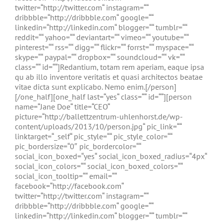
twitter=“http://twitter.com“ instagram=““
dribbble=“http://dribbble.com“ google=““
linkedin=“http://linkedin.com“ blogger=““ tumblr=““
reddit=““ yahoo=““ deviantart=““ vimeo=““ youtube=““
pinterest=““ rss=““ digg=““ flickr=““ forrst=““ myspace=““
skype=““ paypal=““ dropbox=““ soundcloud=““ vk=““
class=““ id=““]Redantium, totam rem aperiam, eaque ipsa
qu ab illo inventore veritatis et quasi architectos beatae
vitae dicta sunt explicabo. Nemo enim.[/person]
[/one_half][one_half last=“yes“ class=““ id=““][person
name=“Jane Doe“ title=“CEO“
picture=“http://ballettzentrum-uhlenhorst.de/wp-
content/uploads/2013/10/person.jpg“ pic_link=““
linktarget=“_self“ pic_style=““ pic_style_color=““
pic_bordersize=“0″ pic_bordercolor=““
social_icon_boxed=“yes“ social_icon_boxed_radius=“4px“
social_icon_colors=““ social_icon_boxed_colors=““
social_icon_tooltip=““ email=““
facebook=“http://facebook.com“
twitter=“http://twitter.com“ instagram=““
dribbble=“http://dribbble.com“ google=““
linkedin=“http://linkedin.com“ blogger=““ tumblr=““