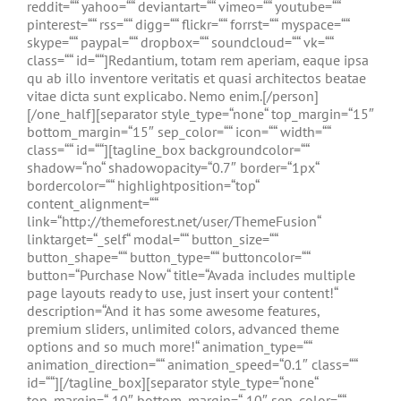
reddit=““ yahoo=““ deviantart=““ vimeo=““ youtube=““
pinterest=““ rss=““ digg=““ flickr=““ forrst=““ myspace=““
skype=““ paypal=““ dropbox=““ soundcloud=““ vk=““
class=““ id=““]Redantium, totam rem aperiam, eaque ipsa
qu ab illo inventore veritatis et quasi architectos beatae
vitae dicta sunt explicabo. Nemo enim.[/person]
[/one_half][separator style_type=“none“ top_margin=“15″
bottom_margin=“15″ sep_color=““ icon=““ width=““
class=““ id=““][tagline_box backgroundcolor=““
shadow=“no“ shadowopacity=“0.7″ border=“1px“
bordercolor=““ highlightposition=“top“
content_alignment=““
link=“http://themeforest.net/user/ThemeFusion“
linktarget=“_self“ modal=““ button_size=““
button_shape=““ button_type=““ buttoncolor=““
button=“Purchase Now“ title=“Avada includes multiple
page layouts ready to use, just insert your content!“
description=“And it has some awesome features,
premium sliders, unlimited colors, advanced theme
options and so much more!“ animation_type=““
animation_direction=““ animation_speed=“0.1″ class=““
id=““][/tagline_box][separator style_type=“none“
top_margin=“-10″ bottom_margin=“-10″ sep_color=““