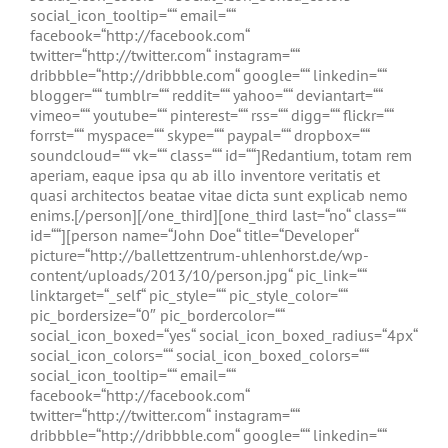
social_icon_tooltip=““ email=““
facebook=“http://facebook.com“
twitter=“http://twitter.com“ instagram=““
dribbble=“http://dribbble.com“ google=““ linkedin=““
blogger=““ tumblr=““ reddit=““ yahoo=““ deviantart=““
vimeo=““ youtube=““ pinterest=““ rss=““ digg=““ flickr=““
forrst=““ myspace=““ skype=““ paypal=““ dropbox=““
soundcloud=““ vk=““ class=““ id=““]Redantium, totam rem
aperiam, eaque ipsa qu ab illo inventore veritatis et
quasi architectos beatae vitae dicta sunt explicab nemo
enims.[/person][/one_third][one_third last=“no“ class=““
id=““][person name=“John Doe“ title=“Developer“
picture=“http://ballettzentrum-uhlenhorst.de/wp-
content/uploads/2013/10/person.jpg“ pic_link=““
linktarget=“_self“ pic_style=““ pic_style_color=““
pic_bordersize=“0″ pic_bordercolor=““
social_icon_boxed=“yes“ social_icon_boxed_radius=“4px“
social_icon_colors=““ social_icon_boxed_colors=““
social_icon_tooltip=““ email=““
facebook=“http://facebook.com“
twitter=“http://twitter.com“ instagram=““
dribbble=“http://dribbble.com“ google=““ linkedin=““