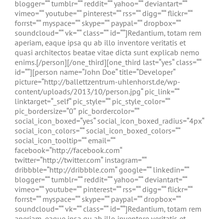
blogger=““ tumblr=““ reddit=““ yahoo=““ deviantart=““
vimeo=““ youtube=““ pinterest=““ rss=““ digg=““ flickr=““
forrst=““ myspace=““ skype=““ paypal=““ dropbox=““
soundcloud=““ vk=““ class=““ id=““]Redantium, totam rem
aperiam, eaque ipsa qu ab illo inventore veritatis et
quasi architectos beatae vitae dicta sunt explicab nemo
enims.[/person][/one_third][one_third last=“yes“ class=““
id=““][person name=“John Doe“ title=“Developer“
picture=“http://ballettzentrum-uhlenhorst.de/wp-
content/uploads/2013/10/person.jpg“ pic_link=““
linktarget=“_self“ pic_style=““ pic_style_color=““
pic_bordersize=“0″ pic_bordercolor=““
social_icon_boxed=“yes“ social_icon_boxed_radius=“4px“
social_icon_colors=““ social_icon_boxed_colors=““
social_icon_tooltip=““ email=““
facebook=“http://facebook.com“
twitter=“http://twitter.com“ instagram=““
dribbble=“http://dribbble.com“ google=““ linkedin=““
blogger=““ tumblr=““ reddit=““ yahoo=““ deviantart=““
vimeo=““ youtube=““ pinterest=““ rss=““ digg=““ flickr=““
forrst=““ myspace=““ skype=““ paypal=““ dropbox=““
soundcloud=““ vk=““ class=““ id=““]Redantium, totam rem
aperiam, eaque ipsa qu ab illo inventore veritatis et