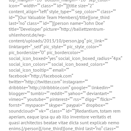
icon=““ width=““ class=““ id=““][title size=“2″
content_align=“left“ style_type=““ sep_color=““ class=““
id=““]Our Valuable Team Members[/title][one_third
last=“no“ class=““ id=““][person name=“John Doe“
title=“Developer“ picture=“http://ballettzentrum-
uhlenhorst.de/wp-
content/uploads/2013/10/person.jpg“ pic_link=““
linktarget=“_self“ pic_style=““ pic_style_color=““
pic_bordersize=“0″ pic_bordercolor=““
social_icon_boxed=“yes“ social_icon_boxed_radius=“4px“
social_icon_colors=““ social_icon_boxed_colors=““
social_icon_tooltip=““ email=““
facebook=“http://facebook.com“
twitter=“http://twitter.com“ instagram=““
dribbble=“http://dribbble.com“ google=““ linkedin=““
blogger=““ tumblr=““ reddit=““ yahoo=““ deviantart=““
vimeo=““ youtube=““ pinterest=““ rss=““ digg=““ flickr=““
forrst=““ myspace=““ skype=““ paypal=““ dropbox=““
soundcloud=““ vk=““ class=““ id=““]Redantium, totam rem
aperiam, eaque ipsa qu ab illo inventore veritatis et
quasi architectos beatae vitae dicta sunt explicab nemo
enims.[/person][/one_third][one_third last=“no“ class=““