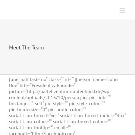
Zum
Inhalt
springen
Meet The Team
[one_half last=“no“ class=““ id=““][person name=“John
Doe“ title=“President & Founder“
picture=“http://ballettzentrum-uhlenhorst.de/wp-
content/uploads/2013/10/person.jpg“ pic_link=““
linktarget=“_self“ pic_style=““ pic_style_color=““
pic_bordersize=“0″ pic_bordercolor=““
social_icon_boxed=“yes“ social_icon_boxed_radius=“4px“
social_icon_colors=““ social_icon_boxed_colors=““
social_icon_tooltip=““ email=““
facebook=“http://facebook.com“