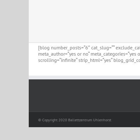
[blog number_posts=“6″ cat_slug=““ exclude_cats=
meta_author=“yes or no“ meta_categories=“yes o
scrolling=“infinite“ strip_html=“yes“ blog_grid_c
© Copyright 2020 Ballettzentrum Uhlenhorst