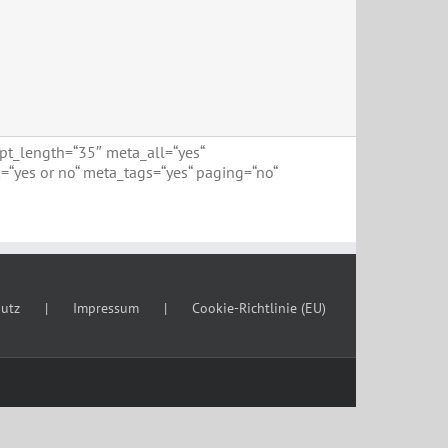
erpt_length=“35″ meta_all=“yes“
=“yes or no“ meta_tags=“yes“ paging=“no“
utz
Impressum
Cookie-Richtlinie (EU)