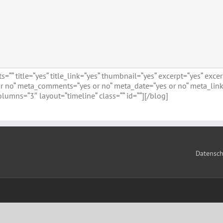
““ title=“yes“ title_link=“yes“ thumbnail=“yes“ excerpt=“yes“ exc
r no“ meta_comments=“yes or no“ meta_date=“yes or no“ meta_link
olumns=“3″ layout=“timeline“ class=““ id=““][/blog]
Datensch