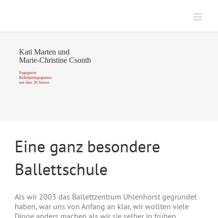
Zum
Inhalt
springen
Kati Marten und
Marie-Christine Csonth
Engagierte
Ballettpädagoginnen
seit über 30 Jahren
Eine ganz besondere
Ballettschule
Als wir 2003 das Ballettzentrum Uhlenhorst gegründet
haben, war uns von Anfang an klar, wir wollten viele
Dinge anders machen als wir sie selber in frühen